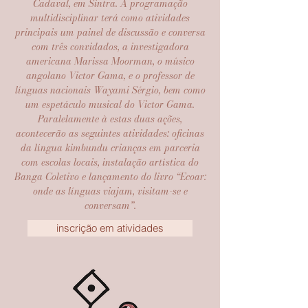
Cadaval, em Sintra. A programação
multidisciplinar terá como atividades
principais um painel de discussão e conversa
com três convidados, a investigadora
americana Marissa Moorman, o músico
angolano Victor Gama, e o professor de
línguas nacionais Wayami Sérgio, bem como
um espetáculo musical do Victor Gama.
Paralelamente à estas duas ações,
acontecerão as seguintes atividades: oficinas
da língua kimbundu crianças em parceria
com escolas locais, instalação artística do
Banga Coletivo e lançamento do livro “Ecoar:
onde as línguas viajam, visitam-se e
conversam”.
inscrição em atividades