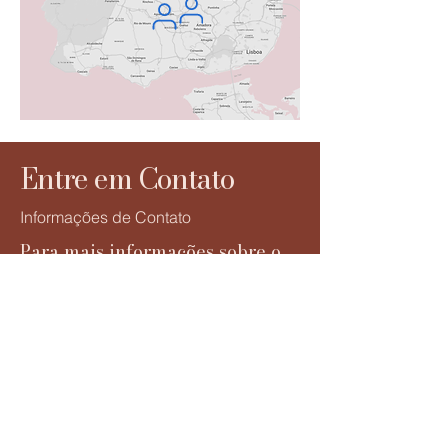
Entre em Contato
Informações de Contato
Para mais informações sobre o
Ecoar, entre em contato conosco.
Estamos disponíveis para
esclarecer dúvidas e fornecer
detalhes sobre o evento e as
atividades planeadas.
First name
*