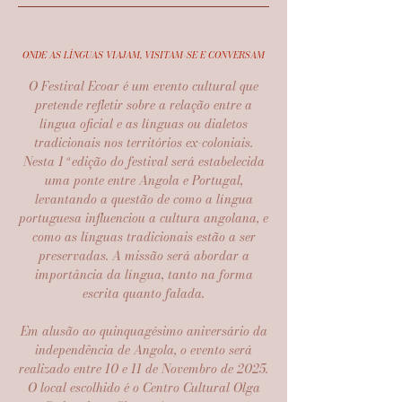
ONDE AS LÍNGUAS VIAJAM, VISITAM-SE E CONVERSAM
O Festival Ecoar é um evento cultural que
pretende refletir sobre a relação entre a
língua oficial e as línguas ou dialetos
tradicionais nos territórios ex-coloniais.
Nesta 1ª edição do festival será estabelecida
uma ponte entre Angola e Portugal,
levantando a questão de como a língua
portuguesa influenciou a cultura angolana, e
como as línguas tradicionais estão a ser
preservadas. A missão será abordar a
importância da língua, tanto na forma
escrita quanto falada.
Em alusão ao quinquagésimo aniversário da
independência de Angola, o evento será
realizado entre 10 e 11 de Novembro de 2025.
O local escolhido é o Centro Cultural Olga